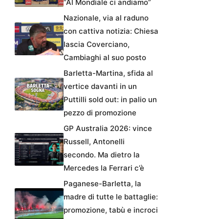
“Al Mondiale ci andiamo”
Nazionale, via al raduno
con cattiva notizia: Chiesa
lascia Coverciano,
Cambiaghi al suo posto
Barletta-Martina, sfida al
vertice davanti in un
Puttilli sold out: in palio un
pezzo di promozione
GP Australia 2026: vince
Russell, Antonelli
secondo. Ma dietro la
Mercedes la Ferrari c’è
Paganese-Barletta, la
madre di tutte le battaglie:
promozione, tabù e incroci