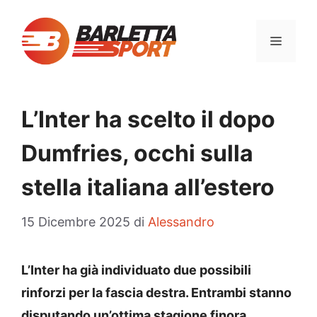
Vai
al
MENU
contenuto
L’Inter ha scelto il dopo
Dumfries, occhi sulla
stella italiana all’estero
15 Dicembre 2025
di
Alessandro
L’Inter ha già individuato due possibili
rinforzi per la fascia destra. Entrambi stanno
disputando un’ottima stagione finora