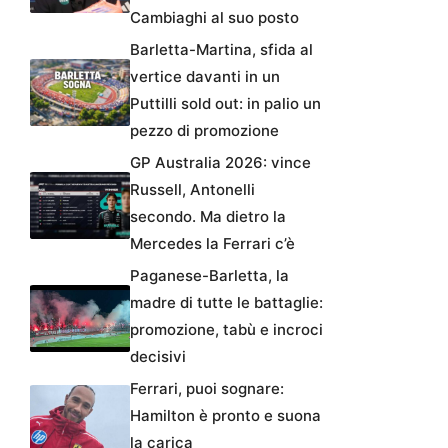
Cambiaghi al suo posto
Barletta-Martina, sfida al
vertice davanti in un
Puttilli sold out: in palio un
pezzo di promozione
GP Australia 2026: vince
Russell, Antonelli
secondo. Ma dietro la
Mercedes la Ferrari c’è
Paganese-Barletta, la
madre di tutte le battaglie:
promozione, tabù e incroci
decisivi
Ferrari, puoi sognare:
Hamilton è pronto e suona
la carica