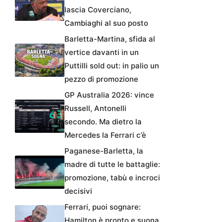
lascia Coverciano,
Cambiaghi al suo posto
Barletta-Martina, sfida al
vertice davanti in un
Puttilli sold out: in palio un
pezzo di promozione
GP Australia 2026: vince
Russell, Antonelli
secondo. Ma dietro la
Mercedes la Ferrari c’è
Paganese-Barletta, la
madre di tutte le battaglie:
promozione, tabù e incroci
decisivi
Ferrari, puoi sognare:
Hamilton è pronto e suona