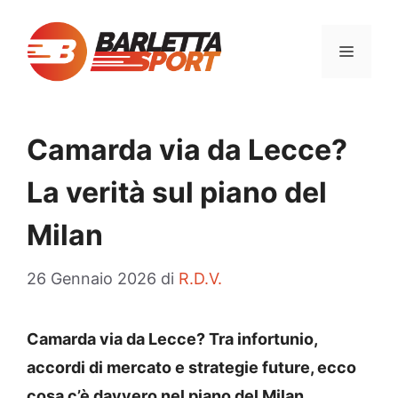
Vai
al
MENU
contenuto
Camarda via da Lecce?
La verità sul piano del
Milan
26 Gennaio 2026
di
R.D.V.
Camarda via da Lecce? Tra infortunio,
accordi di mercato e strategie future, ecco
cosa c’è davvero nel piano del Milan.