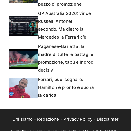
pezzo di promozione
GP Australia 2026: vince
Russell, Antonelli
secondo. Ma dietro la
Mercedes la Ferrari c’è
Paganese-Barletta, la
madre di tutte le battaglie:
promozione, tabù e incroci
decisivi
Ferrari, puoi sognare:
Hamilton è pronto e suona
la carica
Chi siamo
-
Redazione
-
Privacy Policy
-
Disclaimer