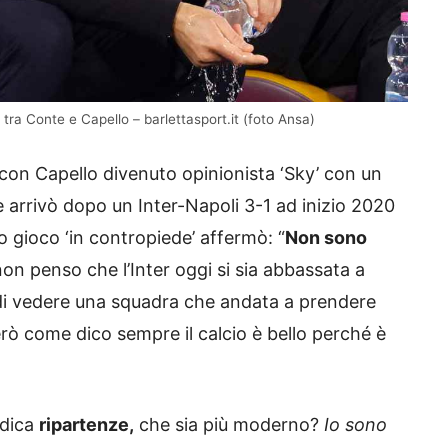
 tra Conte e Capello – barlettasport.it (foto Ansa)
con Capello divenuto opinionista ‘Sky’ con un
e arrivò dopo un Inter-Napoli 3-1 ad inizio 2020
uo gioco ‘in contropiede’ affermò: “
Non sono
on penso che l’Inter oggi si sia abbassata a
 di vedere una squadra che andata a prendere
 Però come dico sempre il calcio è bello perché è
 dica
ripartenze,
che sia più moderno?
Io sono