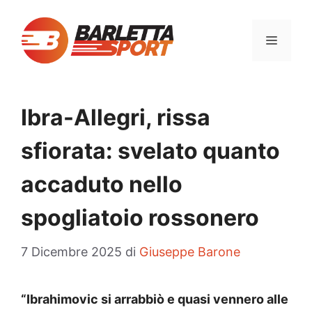
Vai
al
MENU
contenuto
Ibra-Allegri, rissa
sfiorata: svelato quanto
accaduto nello
spogliatoio rossonero
7 Dicembre 2025
di
Giuseppe Barone
“Ibrahimovic si arrabbiò e quasi vennero alle