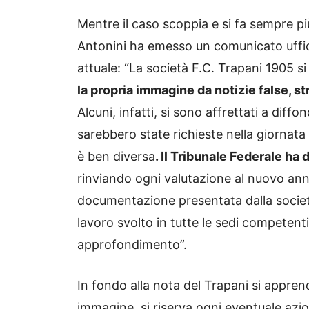
Mentre il caso scoppia e si fa sempre pi
Antonini ha emesso un comunicato uffici
attuale: “La società F.C. Trapani 1905 s
la propria immagine da notizie false, s
Alcuni, infatti, si sono affrettati a diff
sarebbero state richieste nella giornata
è ben diversa
. Il Tribunale Federale h
rinviando ogni valutazione al nuovo anno
documentazione presentata dalla società 
lavoro svolto in tutte le sedi competen
approfondimento”.
In fondo alla nota del Trapani si apprend
immagine, si riserva ogni eventuale azio